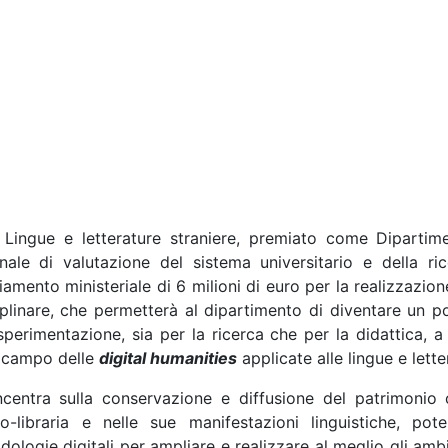
i Lingue e letterature straniere, premiato come Dipartim
onale di valutazione del sistema universitario e della r
iamento ministeriale di 6 milioni di euro per la realizzazion
iplinare, che permetterà al dipartimento di diventare un p
sperimentazione, sia per la ricerca che per la didattica, a 
l campo delle
digital humanities
applicate alle lingue e lette
centra sulla conservazione e diffusione del patrimonio c
co-libraria e nelle sue manifestazioni linguistiche, po
ologie digitali per ampliare e realizzare al meglio gli ambi