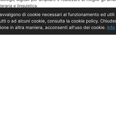
teraria e linguistica.
 avvalgono di cookie necessari al funzionamento ed utili al
progetto, unico a livello nazionale, consentirà al dipa
tutti o ad alcuni cookie, consulta la cookie policy. Chi
da un lato alle esigenze del territorio e dall’altro alla cre
one in altra maniera, acconsenti all'uso dei cookie.
Info
ompetenze digitali ad ampio raggio.