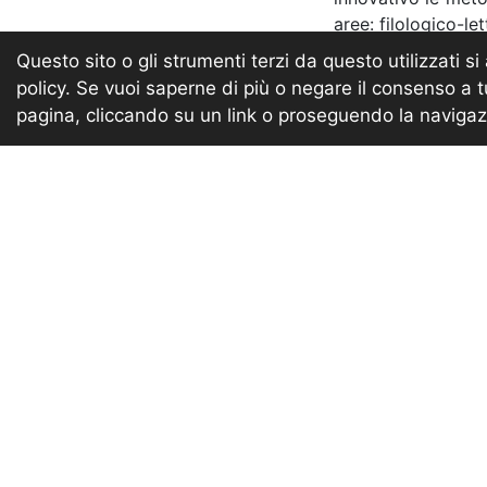
aree: filologico-let
Questo sito o gli strumenti terzi da questo utilizzati si
Lo sviluppo del 
policy. Se vuoi saperne di più o negare il consenso a 
rispondere meglio 
pagina, cliccando su un link o proseguendo la navigazi
diffusione delle c