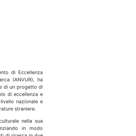
ento di Eccellenza
icerca (ANVUR), ha
e di un progetto di
olo di eccellenza e
livello nazionale e
rature straniere.
ulturale nella sua
tenziando in modo
ti di ricerca in due