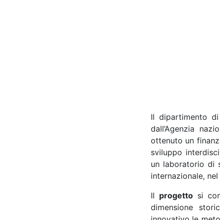
Il dipartimento d
dall’Agenzia nazi
ottenuto un finanz
sviluppo interdisc
un laboratorio di 
internazionale, ne
Il
progetto
si con
dimensione stori
innovativo le metod