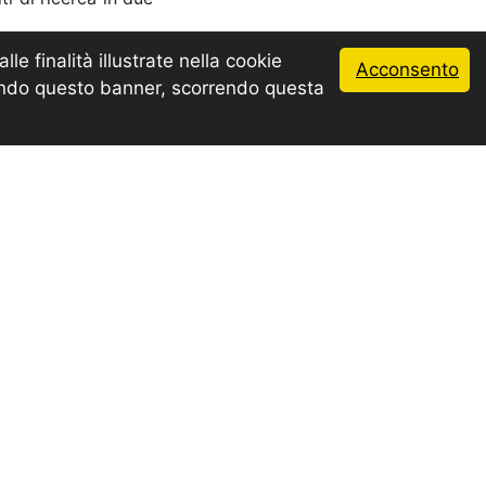
le finalità illustrate nella cookie
TOP
rtimento anche di
Acconsento
udendo questo banner, scorrendo questa
scente richiesta di