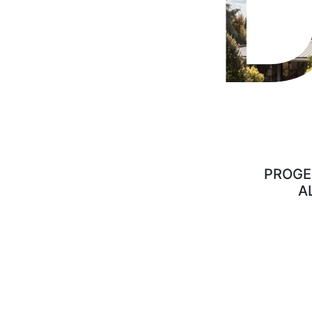
PROGET
A